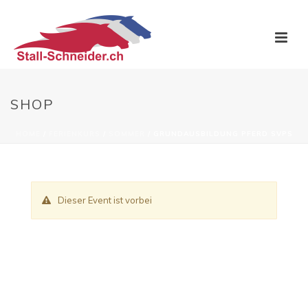
SHOP
HOME
/
FERIENKURS
/
SOMMER
/ GRUNDAUSBILDUNG PFERD SVPS
Dieser Event ist vorbei