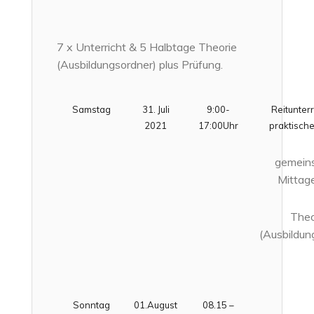
7 x Unterricht & 5 Halbtage Theorie
(Ausbildungsordner) plus Prüfung.
Samstag
31. Juli
9:00-
Reitunterr
2021
17:00Uhr
praktische
gemein
Mittag
Theo
(Ausbildun
Sonntag
01.August
08.15 –