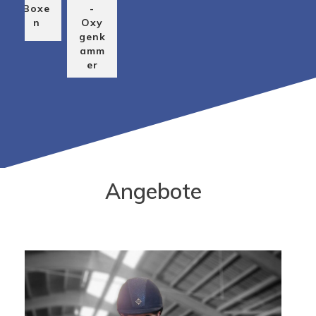
Boxe
-
n
Oxy
genk
amm
er
Angebote